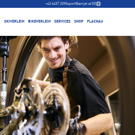
+43 6457 2090
sport@amjet.at
DE
SKIVERLEIH
BIKEVERLEIH
SERVICES
SHOP
FLACHAU
 Reservieren
Bike Reservieren
Skiservice
Winter in Fachau
Lieferservice
Bikeverleih Lieferservice
Bikeservice
Sommer in Fachau